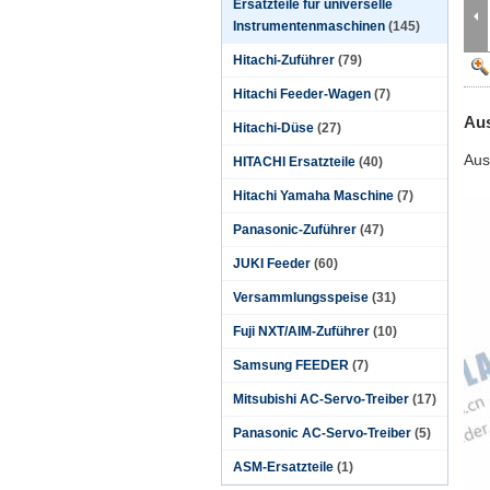
Ersatzteile für universelle
Instrumentenmaschinen
(145)
Hitachi-Zuführer
(79)
Hitachi Feeder-Wagen
(7)
Aus
Hitachi-Düse
(27)
Aus
HITACHI Ersatzteile
(40)
Hitachi Yamaha Maschine
(7)
Panasonic-Zuführer
(47)
JUKI Feeder
(60)
Versammlungsspeise
(31)
Fuji NXT/AIM-Zuführer
(10)
Samsung FEEDER
(7)
Mitsubishi AC-Servo-Treiber
(17)
Panasonic AC-Servo-Treiber
(5)
ASM-Ersatzteile
(1)