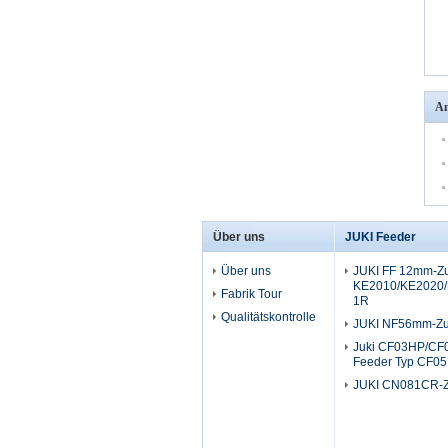
An
Über uns
JUKI Feeder
Über uns
JUKI FF 12mm-Zuf
KE2010/KE2020/
Fabrik Tour
1R
Qualitätskontrolle
JUKI NF56mm-Zuf
Juki CF03HP/CF0
Feeder Typ CF0
JUKI CN081CR-Z