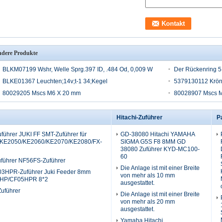
dere Produkte
BLKM07199 Wshr, Welle Sprg.397 ID, .484 Od, 0,009 W
Der Rückenring 
BLKE01367 Leuchten;14v;t-1 34;Kegel
5379130112 Krön
80029205 Mscs M6 X 20 mm
80028907 Mscs M
Hitachi-Zuführer
P
ührer JUKI FF SMT-Zuführer für
GD-38080 Hitachi YAMAHA
KE2050/KE2060/KE2070/KE2080/FX-
SIGMA G5S F8 8MM GD
38080 Zuführer KYD-MC100-
60
ührer NF56FS-Zuführer
Die Anlage ist mit einer Breite
3HPR-Zuführer Juki Feeder 8mm
von mehr als 10 mm
5HP/CF05HPR 8*2
ausgestattet.
uführer
Die Anlage ist mit einer Breite
von mehr als 20 mm
ausgestattet.
Yamaha Hitachi