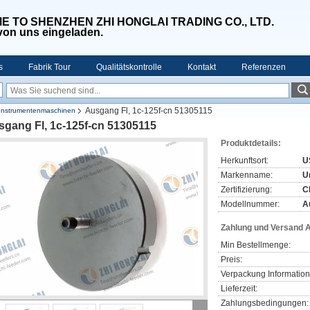
 TO SHENZHEN ZHI HONGLAI TRADING CO., LTD.
 von uns eingeladen.
s
Fabrik Tour
Qualitätskontrolle
Kontakt
Referenzen
Ausgang Fl, 1c-125f-cn 51305115
le Instrumentenmaschinen
sgang Fl, 1c-125f-cn 51305115
Produktdetails:
Herkunftsort:
U
Markenname:
U
Zertifizierung:
C
Modellnummer:
A
Zahlung und Versand 
Min Bestellmenge:
Preis:
Verpackung Information
Lieferzeit:
Zahlungsbedingungen: