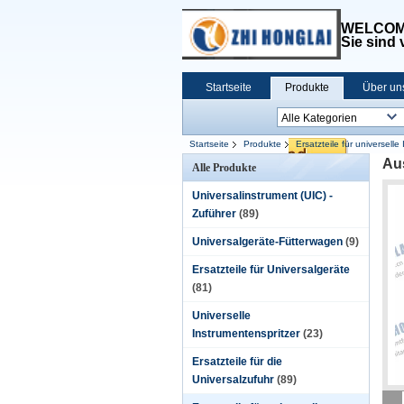
WELCOME
Sie sind
Startseite
Produkte
Über un
Startseite
Produkte
Ersatzteile für universel
Au
Alle Produkte
Universalinstrument (UIC) -
Zuführer
(89)
Universalgeräte-Fütterwagen
(9)
Ersatzteile für Universalgeräte
(81)
Universelle
Instrumentenspritzer
(23)
Ersatzteile für die
Universalzufuhr
(89)