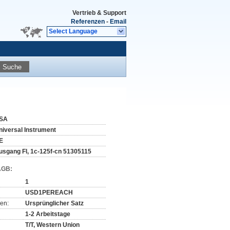
Vertrieb & Support
Referenzen
-
Email
Select Language
Suche
SA
niversal Instrument
E
usgang Fl, 1c-125f-cn 51305115
AGB:
1
USD1PEREACH
en:
Ursprünglicher Satz
1-2 Arbeitstage
T/T, Western Union