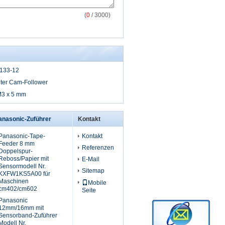
(
0
/ 3000)
5133-12
ter Cam-Follower
3 x 5 mm
anasonic-Zuführer
Kontakt
Panasonic-Tape-
Kontakt
Feeder 8 mm
Referenzen
Doppelspur-
Reboss/Papier mit
E-Mail
Sensormodell Nr.
Sitemap
KXFW1KS5A00 für
Maschinen
Mobile
cm402/cm602
Seite
Panasonic
12mm/16mm mit
Sensorband-Zuführer
Modell Nr.