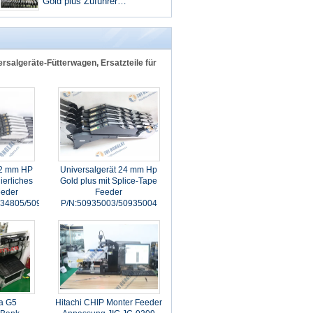
Gold plus Zuführer
PN#49889210/49889212/498
89213/49889214/49889215/4
9889216
ersalgeräte-Fütterwagen, Ersatzteile für
12 mm HP
Universalgerät 24 mm Hp
ierliches
Gold plus mit Splice-Tape
eeder
Feeder
934805/50934806/50934807
P/N:50935003/50935004
ma G5
Hitachi CHIP Monter Feeder