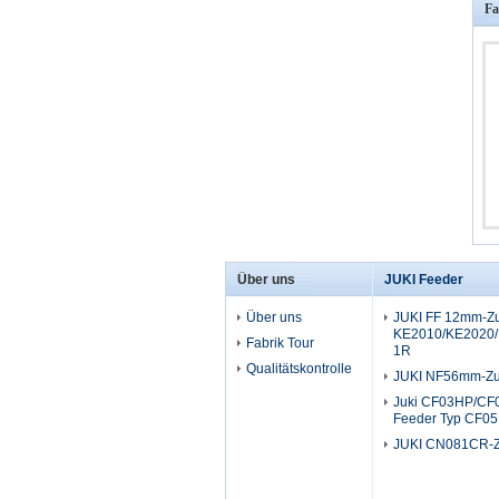
Fa
Über uns
JUKI Feeder
Über uns
JUKI FF 12mm-Zuf
KE2010/KE2020/
Fabrik Tour
1R
Qualitätskontrolle
JUKI NF56mm-Zuf
Juki CF03HP/CF0
Feeder Typ CF0
JUKI CN081CR-Z