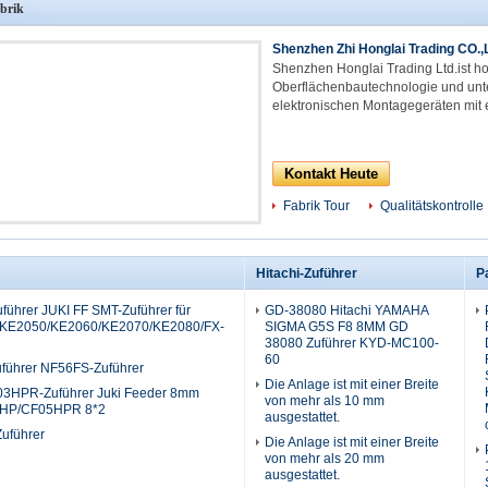
brik
Shenzhen Zhi Honglai Trading CO.,
Shenzhen Honglai Trading Ltd.ist ho
Oberflächenbautechnologie und unte
elektronischen Montagegeräten mit e
Kontakt Heute
Fabrik Tour
Qualitätskontrolle
Hitachi-Zuführer
P
ührer JUKI FF SMT-Zuführer für
GD-38080 Hitachi YAMAHA
KE2050/KE2060/KE2070/KE2080/FX-
SIGMA G5S F8 8MM GD
38080 Zuführer KYD-MC100-
60
ührer NF56FS-Zuführer
Die Anlage ist mit einer Breite
3HPR-Zuführer Juki Feeder 8mm
von mehr als 10 mm
5HP/CF05HPR 8*2
ausgestattet.
uführer
Die Anlage ist mit einer Breite
von mehr als 20 mm
ausgestattet.