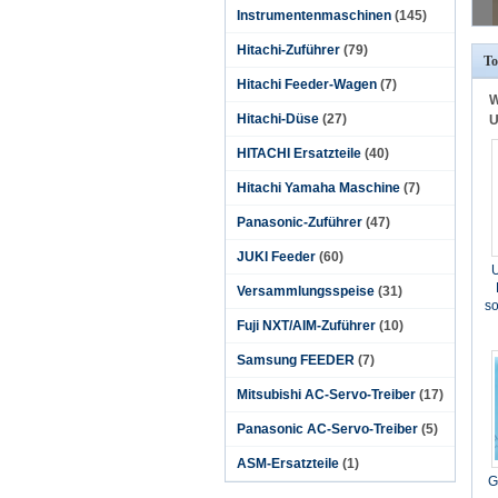
Instrumentenmaschinen
(145)
Hitachi-Zuführer
(79)
To
Hitachi Feeder-Wagen
(7)
W
Hitachi-Düse
(27)
U
HITACHI Ersatzteile
(40)
Hitachi Yamaha Maschine
(7)
Panasonic-Zuführer
(47)
JUKI Feeder
(60)
U
Versammlungsspeise
(31)
so
Fuji NXT/AIM-Zuführer
(10)
Fu
Samsung FEEDER
(7)
Mitsubishi AC-Servo-Treiber
(17)
Panasonic AC-Servo-Treiber
(5)
ASM-Ersatzteile
(1)
G