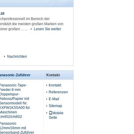
Ltd
chprofessionell im Bereich der
rstützt die meisten großen Marken von
iner großen ... ...
Lesen Sie weiter
Nachrichten
anasonic-Zuführer
Kontakt
Panasonic-Tape-
Kontakt
Feeder 8 mm
Referenzen
Doppelspur-
Reboss/Papier mit
E-Mail
Sensormodell Nr.
Sitemap
KXFW1KS5A00 für
Maschinen
Mobile
cm402/cm602
Seite
Panasonic
12mm/16mm mit
Sensorband-Zuführer