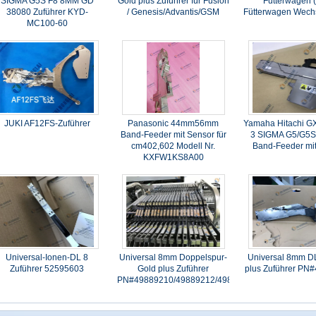
SIGMA G5S F8 8MM GD
Gold plus Zuführer für Fusion
Fütterwagen 
38080 Zuführer KYD-
/ Genesis/Advantis/GSM
Fütterwagen Wech
MC100-60
JUKI AF12FS-Zuführer
Panasonic 44mm56mm
Yamaha Hitachi G
Band-Feeder mit Sensor für
3 SIGMA G5/G5S
cm402,602 Modell Nr.
Band-Feeder mi
KXFW1KS8A00
Universal-Ionen-DL 8
Universal 8mm Doppelspur-
Universal 8mm D
Zuführer 52595603
Gold plus Zuführer
plus Zuführer PN
PN#49889210/49889212/49889213/49889214/498