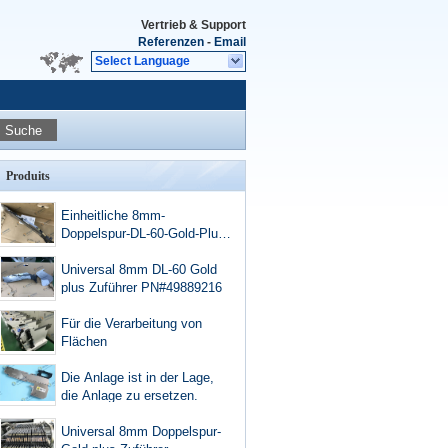
Vertrieb & Support
Referenzen
-
Email
Select Language
Suche
Produits
Einheitliche 8mm-
Doppelspur-DL-60-Gold-Plus-
Fütterungen
49889210/49889212/4988921
Universal 8mm DL-60 Gold
3/49889214/49889215/49889
plus Zuführer PN#49889216
216
Für die Verarbeitung von
Flächen
Die Anlage ist in der Lage,
die Anlage zu ersetzen.
Universal 8mm Doppelspur-