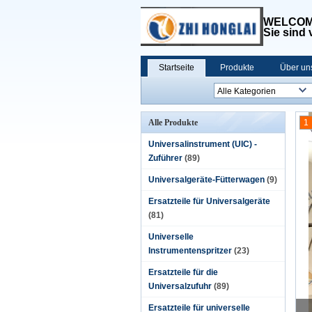
WELCOME
Sie sind
Startseite
Produkte
Über un
Alle Produkte
1
Universalinstrument (UIC) -
Zuführer
(89)
Universalgeräte-Fütterwagen
(9)
Ersatzteile für Universalgeräte
(81)
Universelle
Instrumentenspritzer
(23)
Ersatzteile für die
Universalzufuhr
(89)
Ersatzteile für universelle