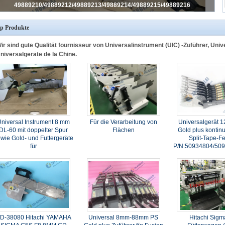
Universal 8mm DL-60 Gold plus Zuführer PN#49889216
p Produkte
ir sind gute Qualität fournisseur von Universalinstrument (UIC) -Zuführer, Univ
niversalgeräte de la Chine.
niversal Instrument 8 mm
Für die Verarbeitung von
Universalgerät 
DL-60 mit doppelter Spur
Flächen
Gold plus kontinu
wie Gold- und Futtergeräte
Split-Tape-F
für
P/N:50934804/50
sion/Genesis/Advantis/GSM-
Teile Nr.
49889215/49889216
D-38080 Hitachi YAMAHA
Universal 8mm-88mm PS
Hitachi Sig