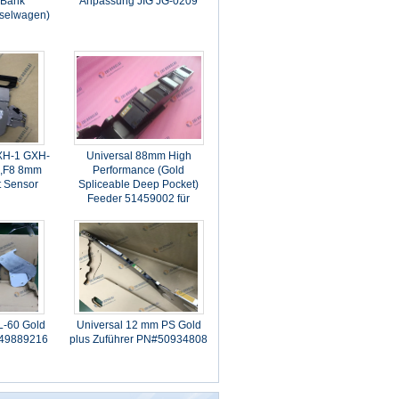
(Bank
Anpassung JIG JG-0209
selwagen)
XH-1 GXH-
Universal 88mm High
,F8 8mm
Performance (Gold
t Sensor
Spliceable Deep Pocket)
Feeder 51459002 für
Fusion/Genesis/Advantis/GSM
L-60 Gold
Universal 12 mm PS Gold
#49889216
plus Zuführer PN#50934808
89215/49889216